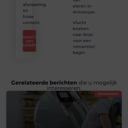
afwisseling
eieren in
en
Antwerpen
frisse
Vlucht
content.
boeken
naar Ibiza
Redactie
voor een
van
Linkplaatsen
romantisch
begin
Gerelateerde berichten
die u mogelijk
interesseren.
GEZONDHEID