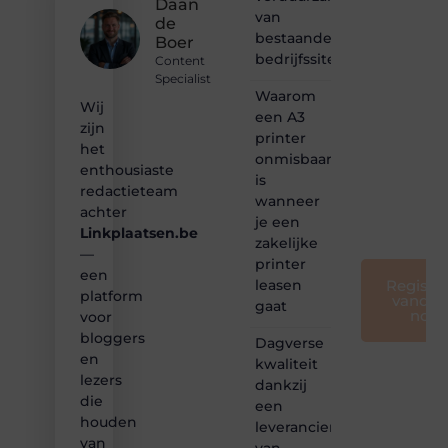
Daan
van
de
❝
bestaande
Samen
Boer
bedrijfssites
maken
Content
we
Specialist
bloggen
Waarom
Wij
toegankelijk,
een A3
zijn
creatief
printer
en
het
onmisbaar
leuk
enthousiaste
is
voor
redactieteam
wanneer
iedereen
achter
❞
je een
Linkplaatsen.be
zakelijke
—
printer
een
leasen
Registre
platform
vandaa
gaat
nog
voor
bloggers
Dagverse
en
kwaliteit
lezers
dankzij
die
een
houden
leverancier
van
van