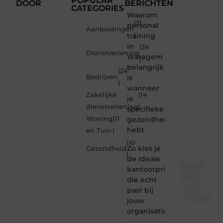
POPULAR
DOOR
BERICHTEN
CATEGORIES
Waarom
(31
personal
Aanbiedingen
training
)
in
(24
Dienstverlening
Waregem
)
belangrijk
(24
Bedrijven
is
)
wanneer
Zakelijke
(14
je
dienstverlening
)
specifieke
Woning
(11
gezondheidsdoelen
hebt
en Tuin
)
(10
Zo kies je
Gezondheid
)
de ideale
Word
kantoorprinter
deel
die echt
van
past bij
Linkplaat
jouw
organisatie
Linkplaatsen.