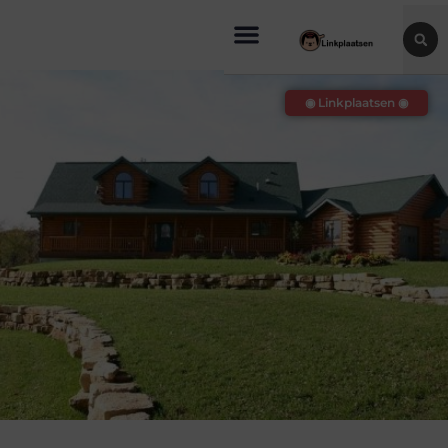
◉ Linkplaatsen ◉