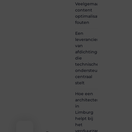
is dé
Veelgemaakte
plek
content
waar
optimalisatie
creativiteit,
schrijven
fouten
en
lezen
Een
samenkomen.
leverancier
Heb je
van
een
afdichtingen
passie
die
voor
technische
bloggen,
verhalen
ondersteuning
vertellen
centraal
of
stelt
gewoon
het
Hoe een
ontdekken
architectenbureau
van
in
inspirerende
Limburg
content?
Dan
helpt bij
hoor jij
het
bij ons!
verduurzamen