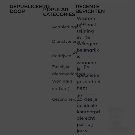
GEPUBLICEERD
RECENTE
POPULAR
DOOR
BERICHTEN
CATEGORIES
Waarom
(31
personal
Aanbiedingen
training
)
in
(24
Dienstverlening
Waregem
)
belangrijk
(24
Bedrijven
is
)
wanneer
Zakelijke
(14
je
dienstverlening
)
specifieke
Woning
(11
gezondheidsdoelen
hebt
en Tuin
)
(10
Zo kies je
Gezondheid
)
de ideale
Word
kantoorprinter
deel
die echt
van
past bij
Linkplaat
jouw