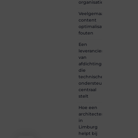
organisatie
Linkplaatsen.
is dé
Veelgemaakte
plek
content
waar
optimalisatie
creativiteit,
schrijven
fouten
en
lezen
Een
samenkomen.
leverancier
Heb je
van
een
afdichtingen
passie
die
voor
technische
bloggen,
verhalen
ondersteuning
vertellen
centraal
of
stelt
gewoon
het
Hoe een
ontdekken
architectenbureau
van
in
inspirerende
Limburg
content?
Dan
helpt bij
hoor jij