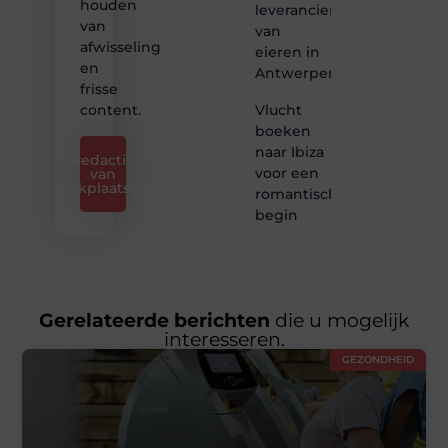
houden
leverancier
van
van
afwisseling
eieren in
en
Antwerpen
frisse
Vlucht
content.
boeken
naar Ibiza
Redactie
voor een
van
Linkplaatsen
romantisch
begin
Gerelateerde berichten
die u mogelijk
interesseren.
GEZONDHEID