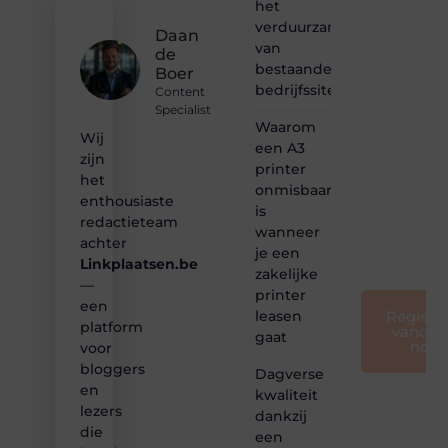
het
bij ons!
verduurzamen
Daan
van
de
❝
bestaande
Samen
Boer
bedrijfssites
maken
Content
we
Specialist
bloggen
Waarom
Wij
toegankelijk,
een A3
zijn
creatief
printer
en
het
onmisbaar
leuk
enthousiaste
is
voor
redactieteam
wanneer
iedereen
achter
❞
je een
Linkplaatsen.be
zakelijke
—
printer
een
leasen
Registre
platform
vandaa
gaat
nog
voor
bloggers
Dagverse
en
kwaliteit
lezers
dankzij
die
een