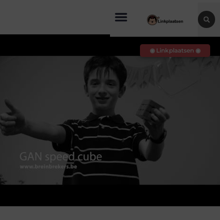
◉ Linkplaatsen ◉