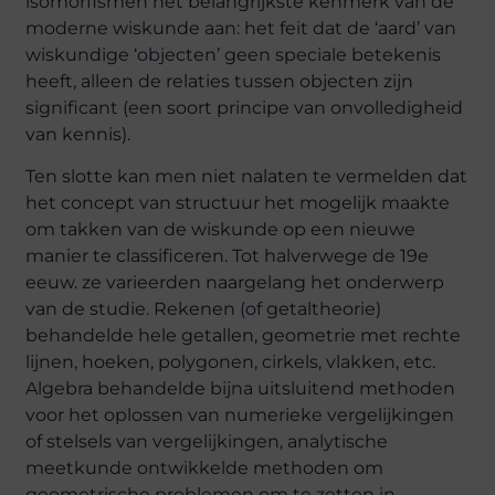
isomorfismen het belangrijkste kenmerk van de
moderne wiskunde aan: het feit dat de ‘aard’ van
wiskundige ‘objecten’ geen speciale betekenis
heeft, alleen de relaties tussen objecten zijn
significant (een soort principe van onvolledigheid
van kennis).
Ten slotte kan men niet nalaten te vermelden dat
het concept van structuur het mogelijk maakte
om takken van de wiskunde op een nieuwe
manier te classificeren. Tot halverwege de 19e
eeuw. ze varieerden naargelang het onderwerp
van de studie. Rekenen (of getaltheorie)
behandelde hele getallen, geometrie met rechte
lijnen, hoeken, polygonen, cirkels, vlakken, etc.
Algebra behandelde bijna uitsluitend methoden
voor het oplossen van numerieke vergelijkingen
of stelsels van vergelijkingen, analytische
meetkunde ontwikkelde methoden om
geometrische problemen om te zetten in