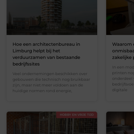
Hoe een architectenbureau in
Waarom e
Limburg helpt bij het
onmisbaar
verduurzamen van bestaande
zakelijke 
bedrijfssites
In een mo
printen nog
Veel ondernemingen beschikken over
onderdeel 
gebouwen die technisch nog bruikbaar
bedrijfsvoe
zijn, maar niet meer voldoen aan de
digitale
huidige normen rond energie,
HOBBY EN VRIJE TIJD