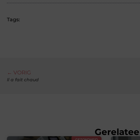
Tags:
← VORIG
Il a fait chaud
Gerelatee
GEZONDHEID