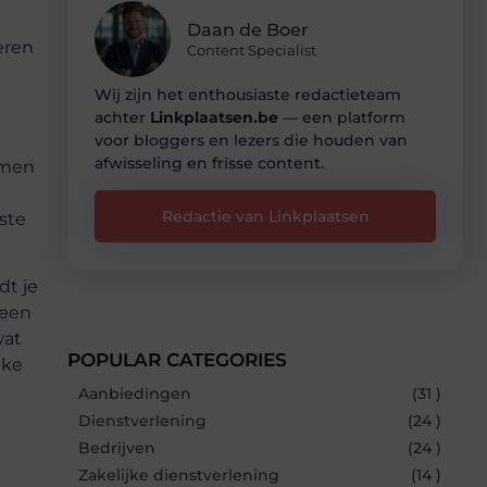
Daan de Boer
eren
Content Specialist
Wij zijn het enthousiaste redactieteam
achter
Linkplaatsen.be
— een platform
voor bloggers en lezers die houden van
afwisseling en frisse content.
emen
Redactie van Linkplaatsen
rste
dt je
 een
wat
POPULAR CATEGORIES
jke
Aanbiedingen
(31 )
Dienstverlening
(24 )
Bedrijven
(24 )
Zakelijke dienstverlening
(14 )