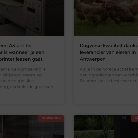
en A3 printer
Dagverse kwaliteit dankz
 is wanneer je een
leverancier van eieren in
printer leasen gaat
Antwerpen
derne werkomgeving is
Als je in de horeca actief ben
 altijd een essentieel
dat ingrediënten het verschi
van de dagelijkse
Daarom kies je best voor een
ring, ondanks de groei van
WONINGEN
W