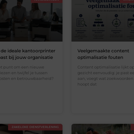
e de ideale kantoorprinter
Veelgemaakte content
past bij jouw organisatie
optimalisatie fouten
het punt om een nieuwe
Content optimalisatie lijkt o
iezen en twijfel je tussen
gezicht eenvoudig: je past e
kosten en betrouwbaarheid?
aan, voegt wat zoekwoorden 
hoopt dat
ZAKELIJKE DIENSTVERLENING