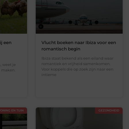
ij een
Vlucht boeken naar Ibiza voor een
romantisch begin
Ibiza staat bekend als een eiland waar
romantiek en vrijheid samenkomen.
t, weet je
Voor koppels die op zoek zijn naar een
l maken.
intieme
ONING EN TUIN
GEZONDHEID