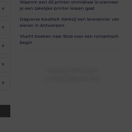
Waarom een A3 printer onmisbaar is wanneer
je een zakelijke printer leasen gaat
▼
Dagverse kwaliteit dankzij een leverancier van
eieren in Antwerpen
▼
Vlucht boeken naar Ibiza voor een romantisch
begin
▼
▼
Word deel van
Linkplaatsen.be
▼
Linkplaatsen.be is dé plek waar creativiteit,
schrijven en lezen samenkomen. Heb je een
passie voor bloggen, verhalen vertellen of
gewoon het ontdekken van inspirerende
content? Dan hoor jij bij ons!
❝
Samen maken we bloggen toegankelijk,
creatief en leuk voor iedereen
❞