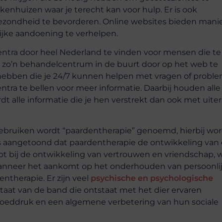
iekenhuizen waar je terecht kan voor hulp. Er is ook
ezondheid te bevorderen. Online websites bieden mani
ijke aandoening te verhelpen.
centra door heel Nederland te vinden voor mensen die te
 zo’n behandelcentrum in de buurt door op het web te
hebben die je 24/7 kunnen helpen met vragen of probl
ntra te bellen voor meer informatie. Daarbij houden alle
dt alle informatie die je hen verstrekt dan ook met uite
ruiken wordt “paardentherapie” genoemd, hierbij wor
 is aangetoond dat paardentherapie de ontwikkeling van
pt bij de ontwikkeling van vertrouwen en vriendschap, 
wanneer het aankomt op het onderhouden van persoonli
entherapie. Er zijn veel
psychische en psychologische
taat van de band die ontstaat met het dier ervaren
bloeddruk en een algemene verbetering van hun sociale