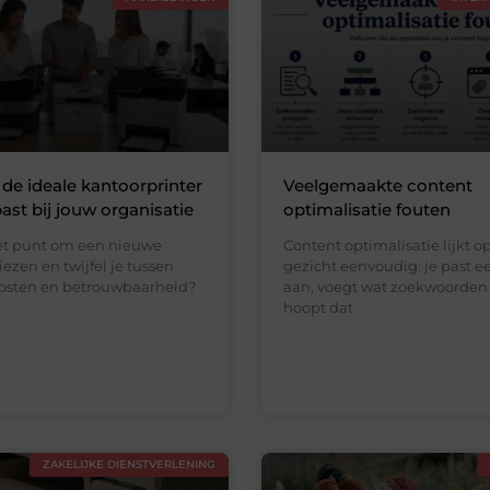
e de ideale kantoorprinter
Veelgemaakte content
past bij jouw organisatie
optimalisatie fouten
het punt om een nieuwe
Content optimalisatie lijkt o
iezen en twijfel je tussen
gezicht eenvoudig: je past e
kosten en betrouwbaarheid?
aan, voegt wat zoekwoorden 
hoopt dat
ZAKELIJKE DIENSTVERLENING