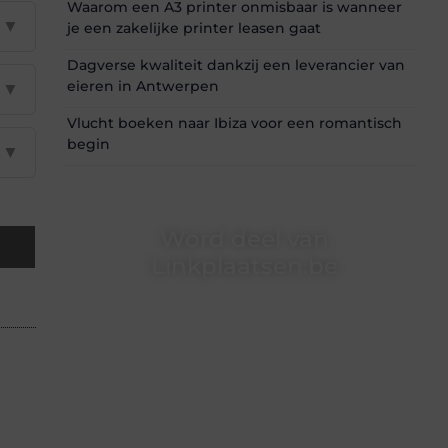
Waarom een A3 printer onmisbaar is wanneer
▼
je een zakelijke printer leasen gaat
Dagverse kwaliteit dankzij een leverancier van
eieren in Antwerpen
▼
Vlucht boeken naar Ibiza voor een romantisch
begin
▼
Word deel van
Linkplaatsen.be
Linkplaatsen.be is dé plek waar creativiteit,
schrijven en lezen samenkomen. Heb je een
passie voor bloggen, verhalen vertellen of
gewoon het ontdekken van inspirerende
content? Dan hoor jij bij ons!
❝
Samen maken we bloggen toegankelijk,
creatief en leuk voor iedereen
❞