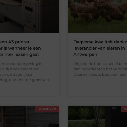
en A3 printer
Dagverse kwaliteit dankz
 is wanneer je een
leverancier van eieren in
printer leasen gaat
Antwerpen
derne werkomgeving is
Als je in de horeca actief ben
 altijd een essentieel
dat ingrediënten het verschi
van de dagelijkse
Daarom kies je best voor een
ring, ondanks de groei van
WONINGEN
W