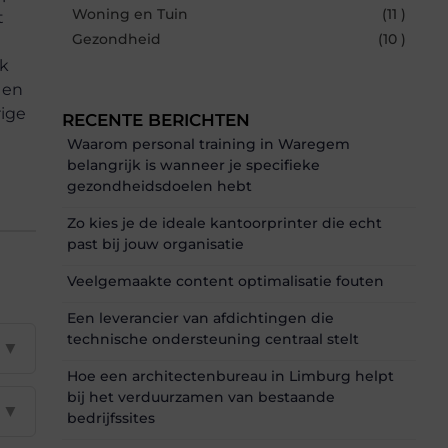
Woning en Tuin
(11 )
t
Gezondheid
(10 )
ok
r en
rige
RECENTE BERICHTEN
Waarom personal training in Waregem
belangrijk is wanneer je specifieke
gezondheidsdoelen hebt
Zo kies je de ideale kantoorprinter die echt
past bij jouw organisatie
Veelgemaakte content optimalisatie fouten
Een leverancier van afdichtingen die
technische ondersteuning centraal stelt
▼
Hoe een architectenbureau in Limburg helpt
bij het verduurzamen van bestaande
▼
bedrijfssites