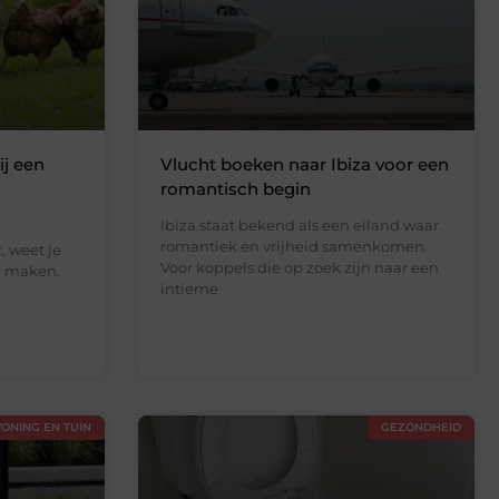
ij een
Vlucht boeken naar Ibiza voor een
romantisch begin
Ibiza staat bekend als een eiland waar
romantiek en vrijheid samenkomen.
t, weet je
Voor koppels die op zoek zijn naar een
l maken.
intieme
ONING EN TUIN
GEZONDHEID