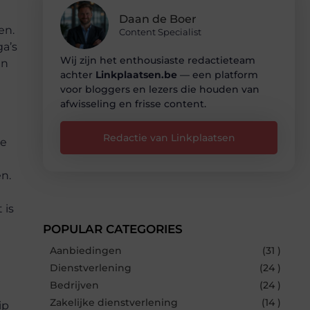
Daan de Boer
en.
Content Specialist
a’s
Wij zijn het enthousiaste redactieteam
en
achter
Linkplaatsen.be
— een platform
voor bloggers en lezers die houden van
afwisseling en frisse content.
Redactie van Linkplaatsen
de
n.
 is
POPULAR CATEGORIES
Aanbiedingen
(31 )
Dienstverlening
(24 )
Bedrijven
(24 )
Zakelijke dienstverlening
(14 )
ip