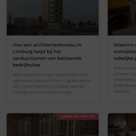
Hoe een architectenbureau in
Waarom e
Limburg helpt bij het
onmisbaar
verduurzamen van bestaande
zakelijke 
bedrijfssites
In een mo
printen nog
Veel ondernemingen beschikken over
onderdeel 
gebouwen die technisch nog bruikbaar
bedrijfsvoe
zijn, maar niet meer voldoen aan de
digitale
huidige normen rond energie,
HOBBY EN VRIJE TIJD