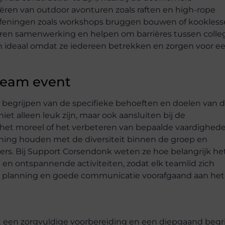
iëren van outdoor avonturen zoals raften en high-rope
efeningen zoals workshops bruggen bouwen of kookless
ren samenwerking en helpen om barrières tussen colleg
ten ideaal omdat ze iedereen betrekken en zorgen voor e
team event
begrijpen van de specifieke behoeften en doelen van 
niet alleen leuk zijn, maar ook aansluiten bij de
 het moreel of het verbeteren van bepaalde vaardighede
ning houden met de diversiteit binnen de groep en
emers. Bij Support Corsendonk weten ze hoe belangrijk het
e en ontspannende activiteiten, zodat elk teamlid zich
e planning en goede communicatie voorafgaand aan het
t een zorgvuldige voorbereiding en een diepgaand begr