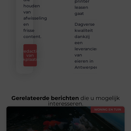
printer
houden
leasen
van
gaat
afwisseling
Dagverse
en
kwaliteit
frisse
dankzij
content.
een
leverancier
Redactie
van
van
Linkplaatsen
eieren in
Antwerpen
Gerelateerde berichten
die u mogelijk
interesseren.
WONING EN TUIN