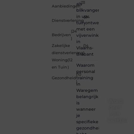
(31
als
Aanbiedingen
blikvanger
)
in uw
(24
Dienstverlening
tuinontwerp
)
met een
(24
Bedrijven
vijverwinkel
)
in
Zakelijke
(14
Vlaams-
dienstverlening
)
Brabant
Woning
(12
Waarom
en Tuin
)
personal
(10
training
Gezondheid
)
in
Waregem
belangrijk
Word
is
deel
wanneer
van
je
Linkplaat
specifieke
gezondheidsdoelen
Linkplaatsen.