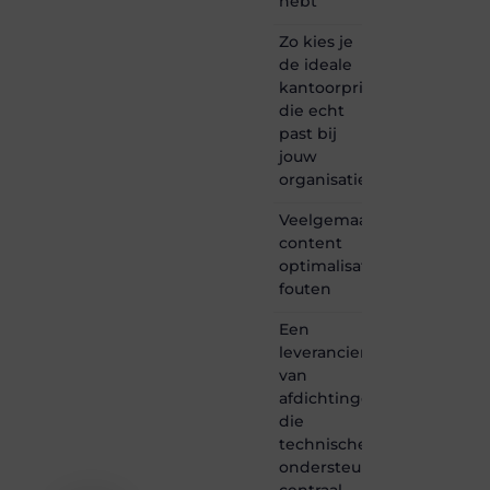
hebt
is dé
plek
Zo kies je
waar
de ideale
creativiteit,
schrijven
kantoorprinter
en
die echt
lezen
past bij
samenkomen.
jouw
Heb je
organisatie
een
passie
Veelgemaakte
voor
content
bloggen,
verhalen
optimalisatie
vertellen
fouten
of
gewoon
Een
het
leverancier
ontdekken
van
van
afdichtingen
inspirerende
die
content?
Dan
technische
hoor jij
ondersteuning
bij ons!
centraal