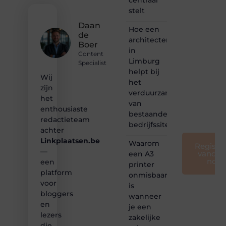
stelt
❝
Samen
Daan
Hoe een
maken
de
architectenbureau
we
Boer
bloggen
in
Content
toegankelijk,
Limburg
Specialist
creatief
helpt bij
en
Wij
het
leuk
zijn
verduurzamen
voor
het
van
iedereen
enthousiaste
❞
bestaande
redactieteam
bedrijfssites
achter
Linkplaatsen.be
Waarom
Registre
—
vandaa
een A3
nog
een
printer
platform
onmisbaar
voor
is
bloggers
wanneer
en
je een
lezers
zakelijke
die