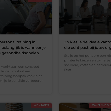
rsonal training in
Zo kies je de ideale kant
elangrijk is wanneer je
die echt past bij jouw or
ke gezondheidsdoelen
Sta je op het punt om een n
printer te kiezen en twijfel j
snelheid, kosten en betrouw
 werkt aan een concreet
Dan
sdoel, volstaat een
rainingsaanpak vaak niet.
il je je conditie verbeteren,
WONINGEN
ZAKELIJKE DI