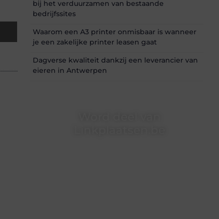
bij het verduurzamen van bestaande
bedrijfssites
Waarom een A3 printer onmisbaar is wanneer
je een zakelijke printer leasen gaat
Dagverse kwaliteit dankzij een leverancier van
eieren in Antwerpen
Word deel van
Linkplaatsen.be
Linkplaatsen.be is dé plek waar creativiteit,
schrijven en lezen samenkomen. Heb je een
passie voor bloggen, verhalen vertellen of
gewoon het ontdekken van inspirerende
content? Dan hoor jij bij ons!
❝
Samen maken we bloggen toegankelijk,
creatief en leuk voor iedereen
❞