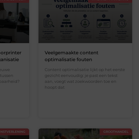
oorprinter
Veelgemaakte content
ganisatie
optimalisatie fouten
ieuwe
Content optimalisatie lijkt op het eerste
e tussen
gezicht eenvoudig: je past een tekst
baarheid?
aan, voegt wat zoekwoorden toe en
hoopt dat
ENSTVERLENING
GROOTHANDEL