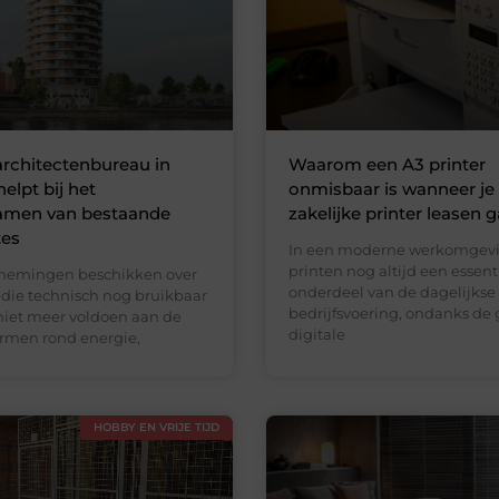
rchitectenbureau in
Waarom een A3 printer
elpt bij het
onmisbaar is wanneer je
amen van bestaande
zakelijke printer leasen 
tes
In een moderne werkomgevi
printen nog altijd een essent
rnemingen beschikken over
onderdeel van de dagelijkse
ie technisch nog bruikbaar
bedrijfsvoering, ondanks de 
 niet meer voldoen aan de
digitale
rmen rond energie,
HOBBY EN VRIJE TIJD