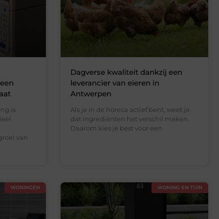
Dagverse kwaliteit dankzij een
 een
leverancier van eieren in
gaat
Antwerpen
ng is
Als je in de horeca actief bent, weet je
ieel
dat ingrediënten het verschil maken.
Daarom kies je best voor een
groei van
WONINGEN
WONING EN TUIN