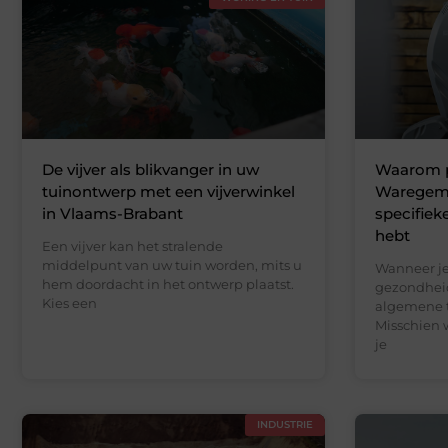
De vijver als blikvanger in uw
Waarom pe
tuinontwerp met een vijverwinkel
Waregem b
in Vlaams-Brabant
specifie
hebt
Een vijver kan het stralende
middelpunt van uw tuin worden, mits u
Wanneer je
hem doordacht in het ontwerp plaatst.
gezondheid
Kies een
algemene t
Misschien w
je
INDUSTRIE