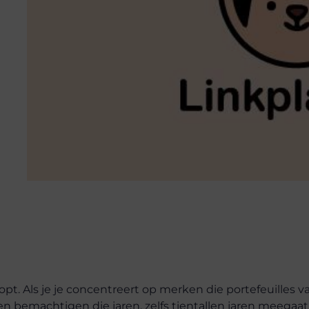
pt. Als je je concentreert op merken die portefeuilles v
en bemachtigen die jaren, zelfs tientallen jaren meegaat