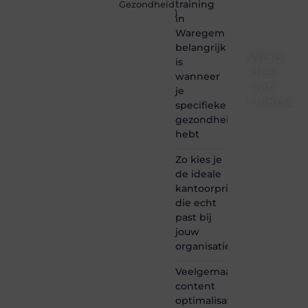
training
Gezondheid
)
in
Waregem
belangrijk
Word
is
deel
wanneer
van
je
Linkplaat
specifieke
gezondheidsdoelen
Linkplaatsen.
hebt
is dé
plek
Zo kies je
waar
de ideale
creativiteit,
schrijven
kantoorprinter
en
die echt
lezen
past bij
samenkomen.
jouw
Heb je
organisatie
een
passie
Veelgemaakte
voor
content
bloggen,
verhalen
optimalisatie