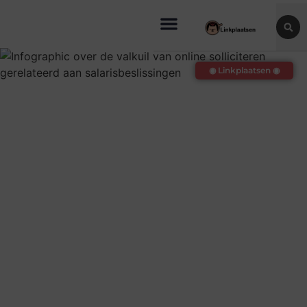
◉ Linkplaatsen ◉