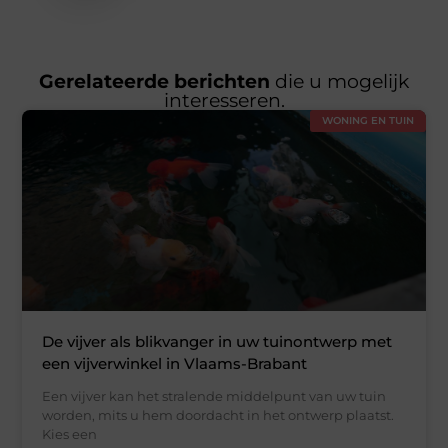
Gerelateerde berichten
die u mogelijk
interesseren.
WONING EN TUIN
De vijver als blikvanger in uw tuinontwerp met
een vijverwinkel in Vlaams-Brabant
Een vijver kan het stralende middelpunt van uw tuin
worden, mits u hem doordacht in het ontwerp plaatst.
Kies een