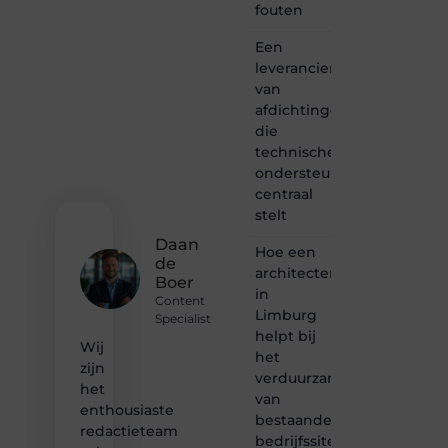
vertellen
fouten
of
gewoon
Een
het
leverancier
ontdekken
van
van
afdichtingen
inspirerende
die
content?
Dan
technische
hoor jij
ondersteuning
bij ons!
centraal
stelt
❝
Samen
Daan
Hoe een
maken
de
architectenbureau
we
Boer
bloggen
in
Content
toegankelijk,
Limburg
Specialist
creatief
helpt bij
en
Wij
het
leuk
zijn
verduurzamen
voor
het
van
iedereen
enthousiaste
❞
bestaande
redactieteam
bedrijfssites