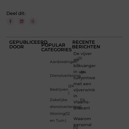
Deel dit:
GEPUBLICEERD
RECENTE
POPULAR
DOOR
BERICHTEN
CATEGORIES
De vijver
(31
als
Aanbiedingen
blikvanger
)
in uw
(24
Dienstverlening
tuinontwerp
)
met een
(24
Bedrijven
vijverwinkel
)
in
Zakelijke
(14
Vlaams-
dienstverlening
)
Brabant
Woning
(12
Waarom
en Tuin
)
personal
(10