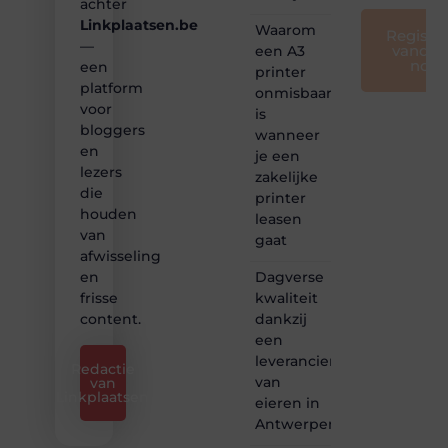
achter
Linkplaatsen.be
Waarom
Registre
—
vandaa
een A3
nog
een
printer
platform
onmisbaar
voor
is
bloggers
wanneer
en
je een
lezers
zakelijke
die
printer
houden
leasen
van
gaat
afwisseling
Dagverse
en
kwaliteit
frisse
dankzij
content.
een
leverancier
Redactie
van
van
Linkplaatsen
eieren in
Antwerpen