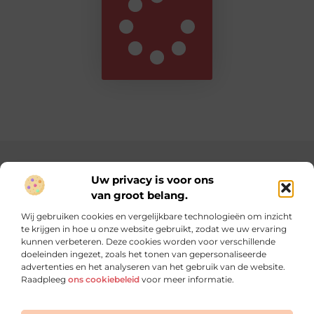
Main Links
Uw privacy is voor ons
van groot belang.
Website linkbuilding: hoe je jouw website hoger in Google krijgt
Verdien geld met je website: zo maak je je site winstgevend
Wij gebruiken cookies en vergelijkbare technologieën om inzicht
te krijgen in hoe u onze website gebruikt, zodat we uw ervaring
Dagelijks verse content op linkplaatsen.be
kunnen verbeteren. Deze cookies worden voor verschillende
Laat je inspireren door blogs, kennis en ideeën die je
doeleinden ingezet, zoals het tonen van gepersonaliseerde
verder helpen.
advertenties en het analyseren van het gebruik van de website.
Raadpleeg
ons cookiebeleid
voor meer informatie.
Website index
Cookiebeleid (EU)