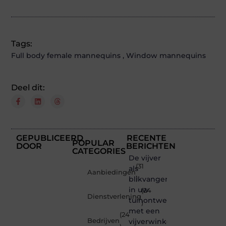
Tags:
Full body female mannequins
,
Window mannequins
Deel dit:
GEPUBLICEERD
RECENTE
POPULAR
DOOR
BERICHTEN
CATEGORIES
De vijver
(31
als
Aanbiedingen
blikvanger
)
in uw
(24
Dienstverlening
tuinontwerp
)
met een
(24
Bedrijven
vijverwinkel