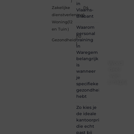
)
in
Zakelijke
(14
Vlaams-
dienstverlening
)
Brabant
Woning
(12
Waarom
en Tuin
)
personal
(10
training
Gezondheid
)
in
Waregem
belangrijk
Word
is
deel
wanneer
van
je
Linkplaat
specifieke
gezondheidsdoelen
Linkplaatsen.
hebt
is dé
plek
Zo kies je
waar
de ideale
creativiteit,
schrijven
kantoorprinter
en
die echt
lezen
past bij