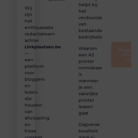
creatief
helpt bij
en
Wij
het
leuk
zijn
verduurzamen
voor
het
van
iedereen
enthousiaste
❞
bestaande
redactieteam
bedrijfssites
achter
Linkplaatsen.be
Waarom
Registre
—
vandaa
een A3
nog
een
printer
platform
onmisbaar
voor
is
bloggers
wanneer
en
je een
lezers
zakelijke
die
printer
houden
leasen
van
gaat
afwisseling
Dagverse
en
kwaliteit
frisse
dankzij
content.