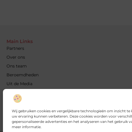
Main Links
Partners
Over ons
Ons team
Beroemdheden
Uit de Media
Contact
Aanmelden
Website linkbuilding: hoe je jouw website hoger in Google kr
Wij gebruiken cookies en vergelijkbare technologieën om inzicht te 
uw ervaring kunnen verbeteren. Deze cookies worden voor verschill
Verdien geld met je website: zo maak je je site winstgevend
gepersonaliseerde advertenties en het analyseren van het gebruik 
meer informatie.