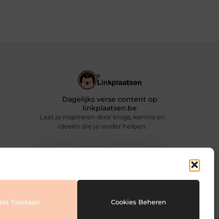
Dagelijks verse content op
linkplaatsen.be
Laat je inspireren door blogs, kennis en
ideeën die je verder helpen.
Website index
Cookiebeleid (EU)
les Toestaan
Cookies Beheren