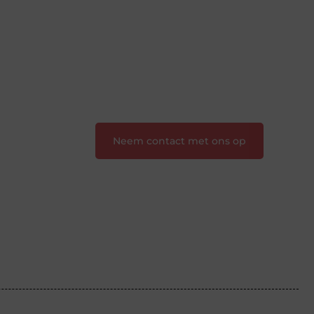
samenkomen. Heb je een passie voor
bloggen, verhalen vertellen of gewoon
het ontdekken van inspirerende
content? Dan hoor jij bij ons!
❝
Samen maken we bloggen
toegankelijk, creatief en leuk voor
iedereen
❞
Neem contact met ons op