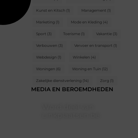
Kunst en Kitsch
(1)
Management
(1)
Marketing
(1)
Mode en Kleding
(4)
Sport
(3)
Toerisme
(1)
Vakantie
(3)
Verbouwen
(3)
Vervoer en transport
(1)
Webdesign
(1)
Winkelen
(4)
Woningen
(6)
Woning en Tuin
(12)
Zakelijke dienstverlening
(14)
Zorg
(1)
MEDIA EN BEROEMDHEDEN
Word deel van
Linkplaatsen.be
Linkplaatsen.be is dé plek waar
creativiteit, schrijven en lezen