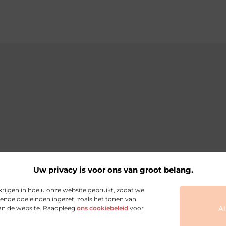
Uw privacy is voor ons van groot belang.
ijgt
krijgen in hoe u onze website gebruikt, zodat we
ende doeleinden ingezet, zoals het tonen van
van de website. Raadpleeg
ons cookiebeleid
voor
Al