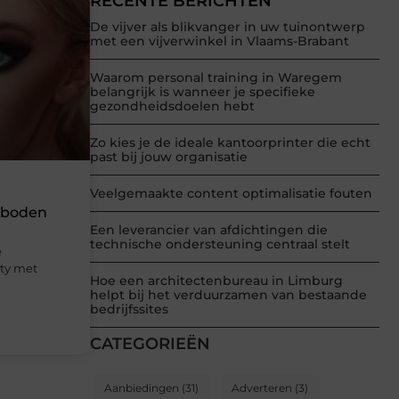
RECENTE BERICHTEN
De vijver als blikvanger in uw tuinontwerp
met een vijverwinkel in Vlaams-Brabant
Waarom personal training in Waregem
belangrijk is wanneer je specifieke
gezondheidsdoelen hebt
Zo kies je de ideale kantoorprinter die echt
past bij jouw organisatie
Veelgemaakte content optimalisatie fouten
eboden
Een leverancier van afdichtingen die
technische ondersteuning centraal stelt
e
ty met
Hoe een architectenbureau in Limburg
helpt bij het verduurzamen van bestaande
bedrijfssites
CATEGORIEËN
Aanbiedingen
(31)
Adverteren
(3)