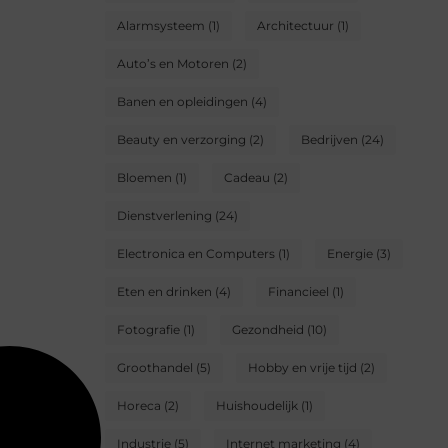
Alarmsysteem
(1)
Architectuur
(1)
Auto’s en Motoren
(2)
Banen en opleidingen
(4)
Beauty en verzorging
(2)
Bedrijven
(24)
Bloemen
(1)
Cadeau
(2)
Dienstverlening
(24)
Electronica en Computers
(1)
Energie
(3)
Eten en drinken
(4)
Financieel
(1)
Fotografie
(1)
Gezondheid
(10)
Groothandel
(5)
Hobby en vrije tijd
(2)
Horeca
(2)
Huishoudelijk
(1)
Industrie
(5)
Internet marketing
(4)