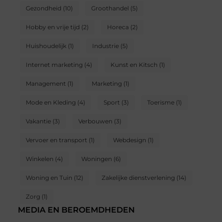
Gezondheid
(10)
Groothandel
(5)
Hobby en vrije tijd
(2)
Horeca
(2)
Huishoudelijk
(1)
Industrie
(5)
Internet marketing
(4)
Kunst en Kitsch
(1)
Management
(1)
Marketing
(1)
Mode en Kleding
(4)
Sport
(3)
Toerisme
(1)
Vakantie
(3)
Verbouwen
(3)
Vervoer en transport
(1)
Webdesign
(1)
Winkelen
(4)
Woningen
(6)
Woning en Tuin
(12)
Zakelijke dienstverlening
(14)
Zorg
(1)
MEDIA EN BEROEMDHEDEN