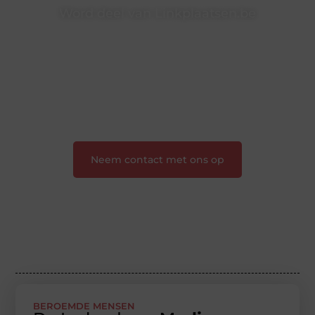
Word deel van Linkplaatsen.be
Linkplaatsen.be is dé plek waar creativiteit, schrijven
en lezen samenkomen. Heb je een passie voor
bloggen, verhalen vertellen of gewoon het ontdekken
van inspirerende content? Dan hoor jij bij ons!
❝
Samen maken we bloggen toegankelijk, creatief
en leuk voor iedereen
❞
Neem contact met ons op
BEROEMDE MENSEN