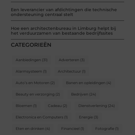
Een leverancier van afdichtingen die technische
ondersteuning centraal stelt
Hoe een architectenbureau in Limburg helpt bij
het verduurzamen van bestaande bedrijfssites
CATEGORIEËN
Aanbiedingen
(31)
Adverteren
(3)
Alarmsysteem
(1)
Architectuur
(1)
Auto’s en Motoren
(2)
Banen en opleidingen
(4)
Beauty en verzorging
(2)
Bedrijven
(24)
Bloemen
(1)
Cadeau
(2)
Dienstverlening
(24)
Electronica en Computers
(1)
Energie
(3)
Eten en drinken
(4)
Financieel
(1)
Fotografie
(1)