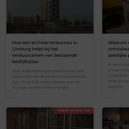
Hoe een architectenbureau in
Waarom e
Limburg helpt bij het
onmisbaar
verduurzamen van bestaande
zakelijke 
bedrijfssites
In een mo
printen nog
Veel ondernemingen beschikken over
onderdeel 
gebouwen die technisch nog bruikbaar
bedrijfsvoe
zijn, maar niet meer voldoen aan de
digitale
huidige normen rond energie,
HOBBY EN VRIJE TIJD