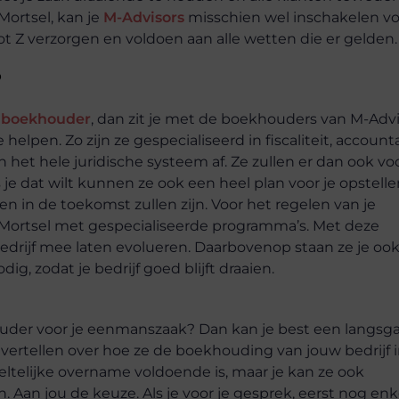
Mortsel, kan je
M-Advisors
misschien wel inschakelen vo
t Z verzorgen en voldoen aan alle wetten die er gelden.
?
 boekhouder
, dan zit je met de boekhouders van M-Adv
helpen. Zo zijn ze gespecialiseerd in fiscaliteit, accoun
et hele juridische systeem af. Ze zullen er dan ook vo
s je dat wilt kunnen ze ook een heel plan voor je opstelle
en in de toekomst zullen zijn. Voor het regelen van je
 Mortsel met gespecialiseerde programma’s. Met deze
edrijf mee laten evolueren. Daarbovenop staan ze je oo
ig, zodat je bedrijf goed blijft draaien.
ouder voor je eenmanszaak? Dan kan je best een langsg
s vertellen over hoe ze de boekhouding van jouw bedrijf 
eltelijke overname voldoende is, maar je kan ze ook
Aan jou de keuze. Als je voor je gesprek, eerst nog enk