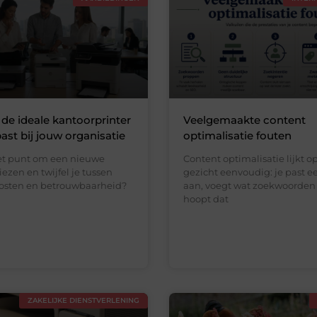
e de ideale kantoorprinter
Veelgemaakte content
past bij jouw organisatie
optimalisatie fouten
het punt om een nieuwe
Content optimalisatie lijkt o
iezen en twijfel je tussen
gezicht eenvoudig: je past e
kosten en betrouwbaarheid?
aan, voegt wat zoekwoorden 
hoopt dat
ZAKELIJKE DIENSTVERLENING