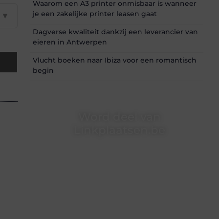
Waarom een A3 printer onmisbaar is wanneer
je een zakelijke printer leasen gaat
▼
Dagverse kwaliteit dankzij een leverancier van
eieren in Antwerpen
Vlucht boeken naar Ibiza voor een romantisch
begin
Word deel van
Linkplaatsen.be
Linkplaatsen.be is dé plek waar creativiteit,
schrijven en lezen samenkomen. Heb je een
passie voor bloggen, verhalen vertellen of
gewoon het ontdekken van inspirerende
content? Dan hoor jij bij ons!
❝
Samen maken we bloggen toegankelijk,
creatief en leuk voor iedereen
❞