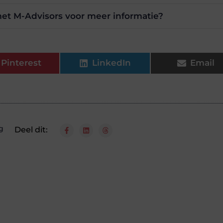
et M-Advisors voor meer informatie?
Pinterest
LinkedIn
Email
g
Deel dit: