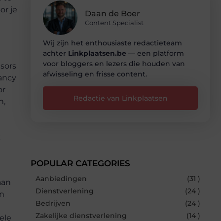
or je
Daan de Boer
Content Specialist
Wij zijn het enthousiaste redactieteam
achter
Linkplaatsen.be
— een platform
voor bloggers en lezers die houden van
isors
afwisseling en frisse content.
tancy
or
Redactie van Linkplaatsen
n,
k
POPULAR CATEGORIES
Aanbiedingen
(31 )
aan
Dienstverlening
(24 )
in
Bedrijven
(24 )
Zakelijke dienstverlening
(14 )
ele