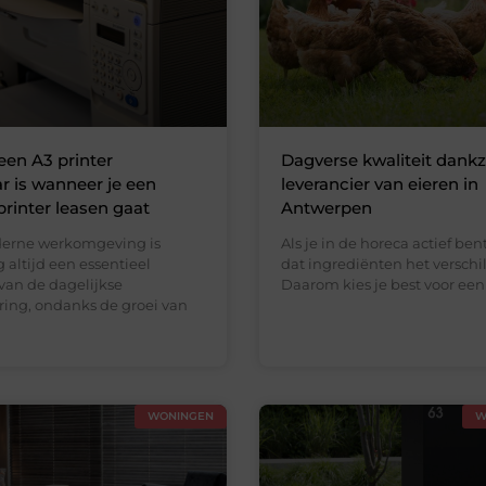
en A3 printer
Dagverse kwaliteit dankz
 is wanneer je een
leverancier van eieren in
printer leasen gaat
Antwerpen
derne werkomgeving is
Als je in de horeca actief ben
 altijd een essentieel
dat ingrediënten het verschi
van de dagelijkse
Daarom kies je best voor een
ring, ondanks de groei van
WONINGEN
W