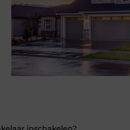
akelaar
inschakelen?