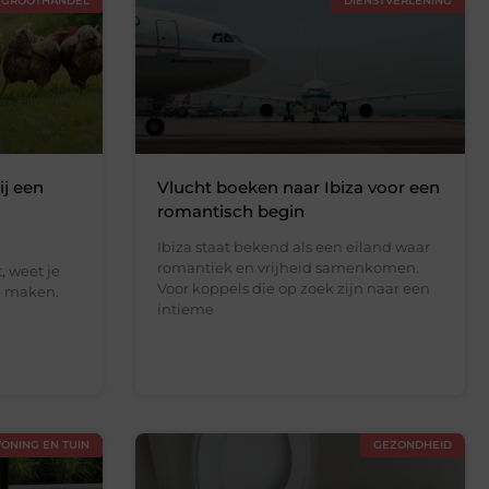
GROOTHANDEL
DIENSTVERLENING
ij een
Vlucht boeken naar Ibiza voor een
romantisch begin
Ibiza staat bekend als een eiland waar
romantiek en vrijheid samenkomen.
t, weet je
Voor koppels die op zoek zijn naar een
l maken.
intieme
ONING EN TUIN
GEZONDHEID