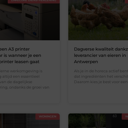
ZAKELIJKE DIENSTVERLENING
en A3 printer
Dagverse kwaliteit dankz
 is wanneer je een
leverancier van eieren in
printer leasen gaat
Antwerpen
derne werkomgeving is
Als je in de horeca actief ben
 altijd een essentieel
dat ingrediënten het verschi
van de dagelijkse
Daarom kies je best voor een
ring, ondanks de groei van
WONINGEN
W