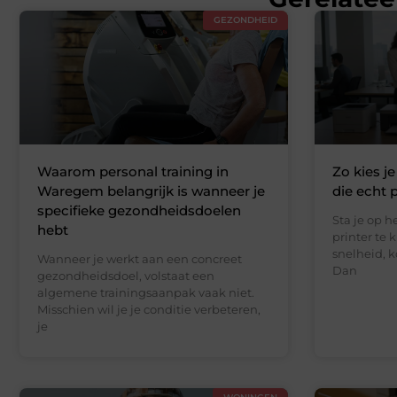
GEZONDHEID
Waarom personal training in
Zo kies j
Waregem belangrijk is wanneer je
die echt 
specifieke gezondheidsdoelen
Sta je op 
hebt
printer te k
snelheid, 
Wanneer je werkt aan een concreet
Dan
gezondheidsdoel, volstaat een
algemene trainingsaanpak vaak niet.
Misschien wil je je conditie verbeteren,
je