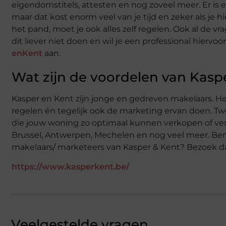
eigendomstitels, attesten en nog zoveel meer. Er is
maar dat kost enorm veel van je tijd en zeker als je 
het pand, moet je ook alles zelf regelen.
Ook al de vr
dit liever niet doen
en wil je een professional hiervo
enKent
aan.
Wat zijn de voordelen van Kasp
Kasper en Kent zijn jonge en gedreven makelaars. He
regelen én tegelijk ook de marketing ervan doen. Tw
die jouw woning zo optimaal kunnen verkopen of
ve
Brussel, Antwerpen,
Mechelen en nog veel meer. Ben
makelaars/
marketeers van Kasper & Kent? Bezoek da
https://www.kasperkent.be/
Veelgestelde vragen