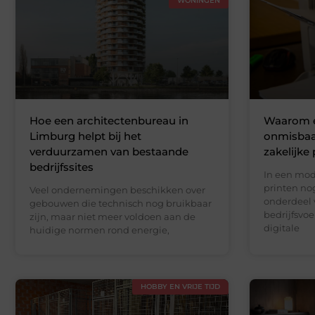
WONINGEN
Hoe een architectenbureau in
Waarom e
Limburg helpt bij het
onmisbaar
verduurzamen van bestaande
zakelijke 
bedrijfssites
In een mo
printen nog
Veel ondernemingen beschikken over
onderdeel 
gebouwen die technisch nog bruikbaar
bedrijfsvoe
zijn, maar niet meer voldoen aan de
digitale
huidige normen rond energie,
HOBBY EN VRIJE TIJD