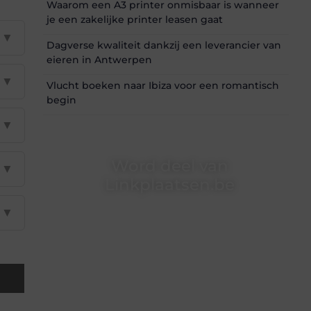
Waarom een A3 printer onmisbaar is wanneer
je een zakelijke printer leasen gaat
▼
Dagverse kwaliteit dankzij een leverancier van
eieren in Antwerpen
▼
Vlucht boeken naar Ibiza voor een romantisch
begin
▼
Word deel van
▼
Linkplaatsen.be
▼
Linkplaatsen.be is dé plek waar creativiteit,
schrijven en lezen samenkomen. Heb je een
passie voor bloggen, verhalen vertellen of
gewoon het ontdekken van inspirerende
content? Dan hoor jij bij ons!
❝
Samen maken we bloggen toegankelijk,
creatief en leuk voor iedereen
❞