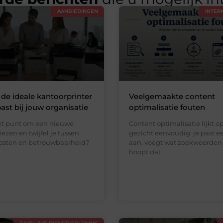
AANBIEDINGEN
INTER
e de ideale kantoorprinter
Veelgemaakte content
past bij jouw organisatie
optimalisatie fouten
het punt om een nieuwe
Content optimalisatie lijkt o
iezen en twijfel je tussen
gezicht eenvoudig: je past e
kosten en betrouwbaarheid?
aan, voegt wat zoekwoorden 
hoopt dat