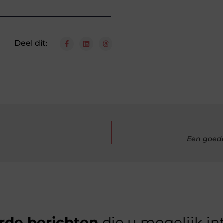
Deel dit:
Een goed
rde berichten
die u mogelijk in