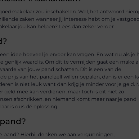
tgoedmakelaar zou inschakelen. Wel,
het antwoord hierop
hillende zaken
wanneer jij interesse hebt om je vastgoed
elaar jou kan helpen? Lees dan zeker verder.
d?
geen idee hoeveel je ervoor kan vragen.
En wat nu als je 
igenlijk waard is.
Om dit te vermijden gaat een makela
waarde van jouw pand schatten. Dit is een van de
 de prijs van het pand zelf willen bepalen, dan is er een 
ren is niet leuk want dan krijg je minder voor je geld.
er geld mee kan verdienen, maar
toch is dit niet zo
ensen afschrikken, en
niemand komt meer naar je pand
aar is
dus dé oplossing.
w pand?
r je pand? Hierbij denken we aan
vergunningen,