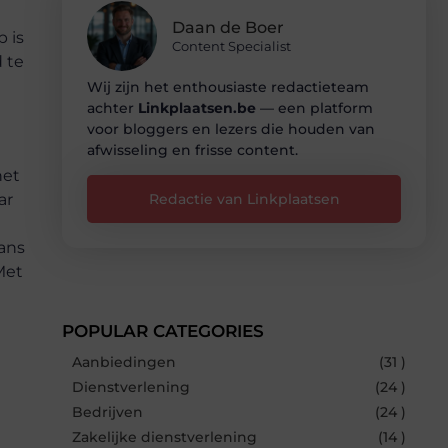
Daan de Boer
 is
Content Specialist
 te
Wij zijn het enthousiaste redactieteam
achter
Linkplaatsen.be
— een platform
voor bloggers en lezers die houden van
afwisseling en frisse content.
het
ar
Redactie van Linkplaatsen
kans
Met
POPULAR CATEGORIES
Aanbiedingen
(31 )
Dienstverlening
(24 )
Bedrijven
(24 )
Zakelijke dienstverlening
(14 )