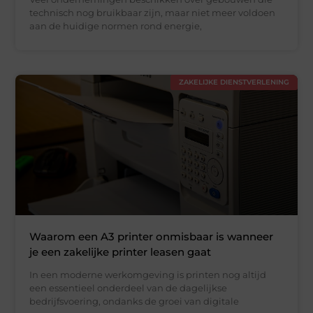
technisch nog bruikbaar zijn, maar niet meer voldoen
aan de huidige normen rond energie,
ZAKELIJKE DIENSTVERLENING
Waarom een A3 printer onmisbaar is wanneer
je een zakelijke printer leasen gaat
In een moderne werkomgeving is printen nog altijd
een essentieel onderdeel van de dagelijkse
bedrijfsvoering, ondanks de groei van digitale