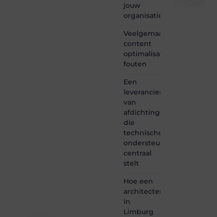
Linkplaat
jouw
organisatie
Linkplaatsen.
is dé
Veelgemaakte
plek
content
waar
optimalisatie
creativiteit,
schrijven
fouten
en
lezen
Een
samenkomen.
leverancier
Heb je
van
een
afdichtingen
passie
die
voor
technische
bloggen,
verhalen
ondersteuning
vertellen
centraal
of
stelt
gewoon
het
Hoe een
ontdekken
architectenbureau
van
in
inspirerende
Limburg
content?