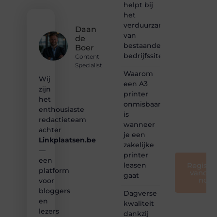
Dan
helpt bij
hoor jij
het
bij ons!
verduurzamen
Daan
van
de
❝
bestaande
Samen
Boer
bedrijfssites
maken
Content
we
Specialist
bloggen
Waarom
Wij
toegankelijk,
een A3
zijn
creatief
printer
en
het
onmisbaar
leuk
enthousiaste
is
voor
redactieteam
wanneer
iedereen
achter
❞
je een
Linkplaatsen.be
zakelijke
—
printer
een
leasen
Registre
platform
vandaa
gaat
nog
voor
bloggers
Dagverse
en
kwaliteit
lezers
dankzij