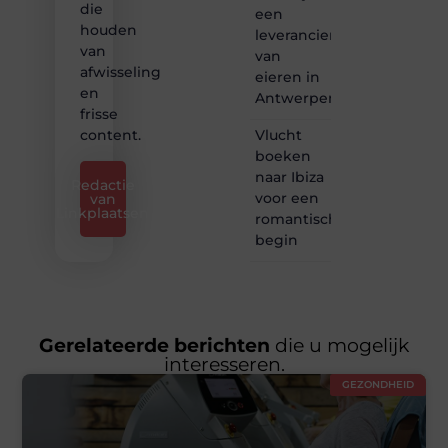
die
een
houden
leverancier
van
van
afwisseling
eieren in
en
Antwerpen
frisse
Vlucht
content.
boeken
naar Ibiza
Redactie
voor een
van
Linkplaatsen
romantisch
begin
Gerelateerde berichten
die u mogelijk
interesseren.
GEZONDHEID