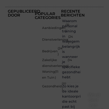
GEPUBLICEERD
RECENTE
POPULAR
DOOR
BERICHTEN
CATEGORIES
Waarom
(31
personal
Aanbiedingen
training
)
in
(24
Dienstverlening
Waregem
)
belangrijk
(24
Bedrijven
is
)
wanneer
Zakelijke
(14
je
dienstverlening
)
specifieke
Woning
(11
gezondheidsdoelen
hebt
en Tuin
)
(10
Zo kies je
Gezondheid
)
de ideale
Word
kantoorprinter
deel
die echt
van
past bij